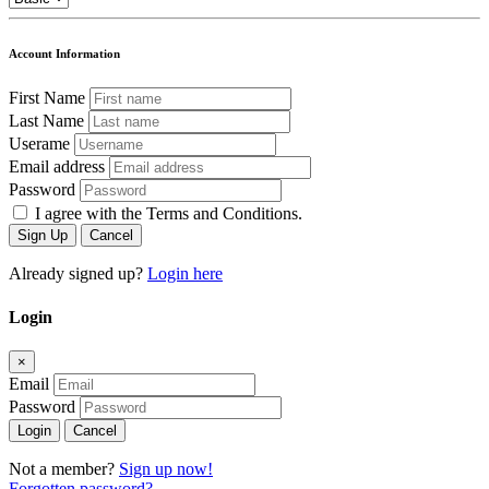
Account Information
First Name
Last Name
Userame
Email address
Password
I agree with the Terms and Conditions.
Sign Up
Cancel
Already signed up?
Login here
Login
×
Email
Password
Login
Cancel
Not a member?
Sign up now!
Forgotten password?