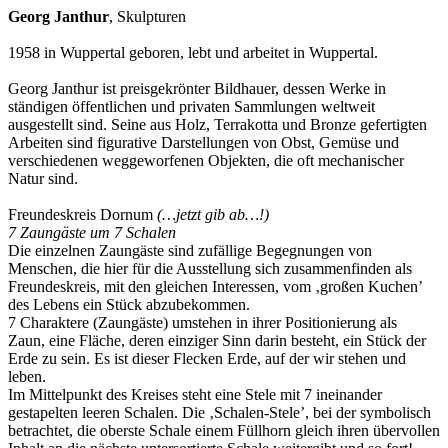
Georg Janthur
, Skulpturen
1958 in Wuppertal geboren, lebt und arbeitet in Wuppertal.
Georg Janthur ist preisgekrönter Bildhauer, dessen Werke in
ständigen öffentlichen und privaten Sammlungen weltweit
ausgestellt sind. Seine aus Holz, Terrakotta und Bronze gefertigten
Arbeiten sind figurative Darstellungen von Obst, Gemüse und
verschiedenen weggeworfenen Objekten, die oft mechanischer
Natur sind.
Freundeskreis Dornum
(…jetzt gib ab…!)
7 Zaungäste um 7 Schalen
Die einzelnen Zaungäste sind zufällige Begegnungen von
Menschen, die hier für die Ausstellung sich zusammenfinden als
Freundeskreis, mit den gleichen Interessen, vom ‚großen Kuchen’
des Lebens ein Stück abzubekommen.
7 Charaktere (Zaungäste) umstehen in ihrer Positionierung als
Zaun, eine Fläche, deren einziger Sinn darin besteht, ein Stück der
Erde zu sein. Es ist dieser Flecken Erde, auf der wir stehen und
leben.
Im Mittelpunkt des Kreises steht eine Stele mit 7 ineinander
gestapelten leeren Schalen. Die ‚Schalen-Stele’, bei der symbolisch
betrachtet, die oberste Schale einem Füllhorn gleich ihren übervollen